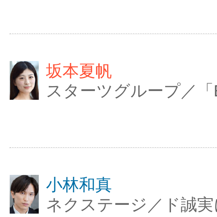
坂本夏帆
スターツグループ／「Be
小林和真
ネクステージ／ド誠実