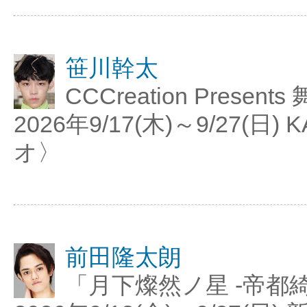
笹川幹太
CCCreation Pres
2026年9/17(木)～9/27
オ〉
前田隆太朗
「月下燦然ノ星 -帝都綺