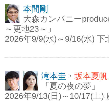
本間剛
大森カンパニーproduc
～更地23～」
2026年9/9(水)～9/16(水)
滝本圭
・
坂本夏帆
「夏の夜の夢」
2026年9/13(日)～10/17(